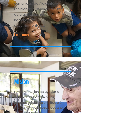
comunidad de Alajuelita, y
recibiendo el reconocimiento
de organizaciones
nacionales y
gubernamentales.
Leer más
Misión
Nuestra misión es
ayudar a
cambiar la vida de niños,
jóvenes y adultos en situación
de riesgo, abandono, pobreza