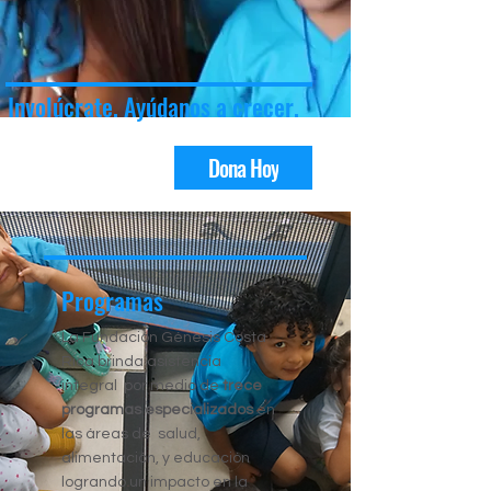
Involúcrate. Ayúdanos a crecer.
Dona Hoy
Programas
La Fundación Génesis Costa
Rica brinda asistencia
integral por medio de
trece
programas especializados
en
las áreas de salud,
alimentación, y educación
logrando un impacto en la