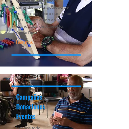
y vulnerabilidad social
,
defendiendo la igualdad de
sus derechos para que gocen
de una vida digna en la
Comunidad de Alajuelita,
Costa Rica.
Leer más
Campañas
Donaciones
Eventos
Conoce todo