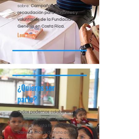
sobre:
Campañas de
recaudación para donantes y
voluntarios de la Fundacion
Genesis en Costa Rica.
Leer más
¿Quieres ser
parte?
Todos podemos colaborar
y
ayudar con la Fundación
Génesis Costa Rica.
Conoce más
y disfruta de ser