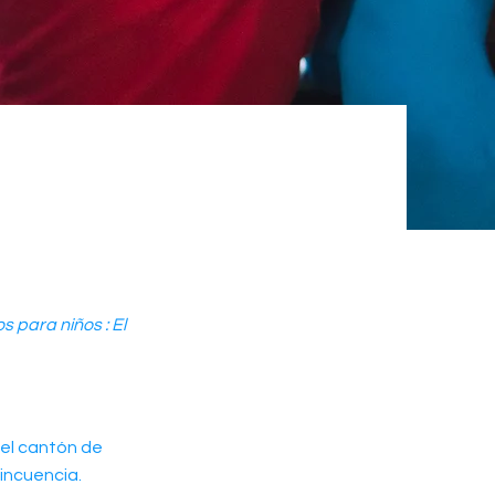
 para niños : El
n el cantón de
lincuencia.